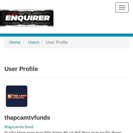
Toggl
navig
Home
Users
User Profile
User Profile
thapcamtvfunds
thapcamtv.fund
là nền tảng xem trực tiếp bóng đá và thể thao trực tuyến được