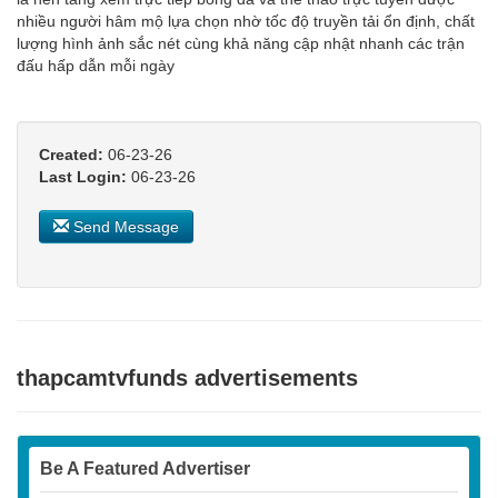
nhiều người hâm mộ lựa chọn nhờ tốc độ truyền tải ổn định, chất
lượng hình ảnh sắc nét cùng khả năng cập nhật nhanh các trận
đấu hấp dẫn mỗi ngày
Created:
06-23-26
Last Login:
06-23-26
Send Message
thapcamtvfunds advertisements
Be A Featured Advertiser