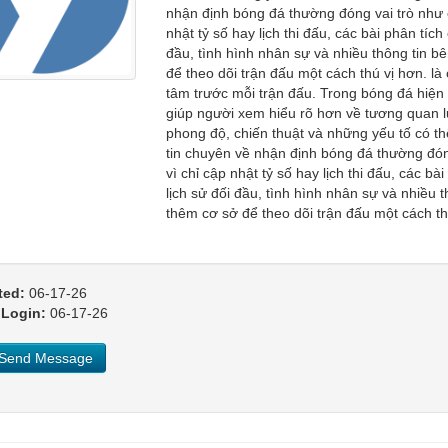
nhận định bóng đá thường đóng vai trò như c
nhật tỷ số hay lịch thi đấu, các bài phân tíc
đầu, tình hình nhân sự và nhiều thông tin 
để theo dõi trận đấu một cách thú vị hơn. l
tâm trước mỗi trận đấu. Trong bóng đá hiện 
giúp người xem hiểu rõ hơn về tương quan 
phong độ, chiến thuật và những yếu tố có t
tin chuyên về nhận định bóng đá thường đóng
vì chỉ cập nhật tỷ số hay lịch thi đấu, các b
lịch sử đối đầu, tình hình nhân sự và nhiều
thêm cơ sở để theo dõi trận đấu một cách th
ted:
06-17-26
 Login:
06-17-26
Send Message