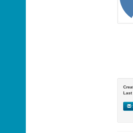
Crea
Last