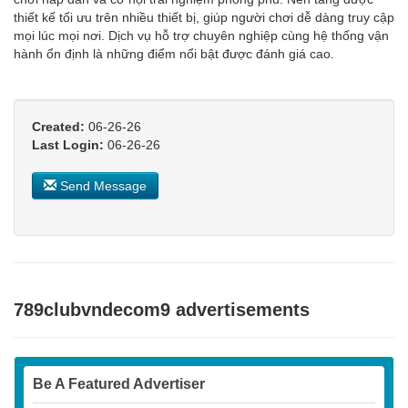
thiết kế tối ưu trên nhiều thiết bị, giúp người chơi dễ dàng truy cập
mọi lúc mọi nơi. Dịch vụ hỗ trợ chuyên nghiệp cùng hệ thống vận
hành ổn định là những điểm nổi bật được đánh giá cao.
Created:
06-26-26
Last Login:
06-26-26
Send Message
789clubvndecom9 advertisements
Be A Featured Advertiser